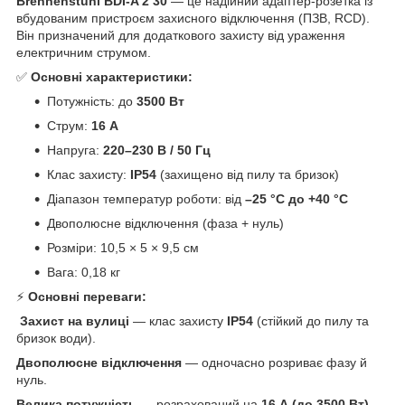
Brennenstuhl BDI-A 2 30
— це надійний адаптер-розетка із
вбудованим пристроєм захисного відключення (ПЗВ, RCD).
Він призначений для додаткового захисту від ураження
електричним струмом.
✅
Основні характеристики:
Потужність: до
3500 Вт
Струм:
16 А
Напруга:
220–230 В / 50 Гц
Клас захисту:
IP54
(захищено від пилу та бризок)
Діапазон температур роботи: від
–25 °C до +40 °C
Двополюсне відключення (фаза + нуль)
Розміри: 10,5 × 5 × 9,5 см
Вага: 0,18 кг
⚡
Основні переваги:
Захист на вулиці
— клас захисту
IP54
(стійкий до пилу та
бризок води).
Двополюсне відключення
— одночасно розриває фазу й
нуль.
Велика потужність
— розрахований на
16 А (до 3500 Вт)
,