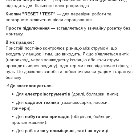
підходить для більшості електроприладів.
Кнопки "RESET / TEST"
— для перевірки роботи та
повторного включення після спрацювання.
Просте підключення
— вставляється у звичайну розетку без
монтажу.
🔒
Як працює:
Пристрій постійно контролює різницю між струмом, що
входить у ланцюг, і тим, що виходить. Якщо з’являється витік
(наприклад, через пошкоджену ізоляцію або коли струм
проходить через людину), адаптер миттєво відключає і фазу, і
нуль. Це дозволяє запобігти небезпечним ситуаціям і гарантує
безпеку
📌
Де застосовується:
Для
електроінструментів
(дрилі, болгарки, пили).
Для
садової техніки
(газонокосарки, насоси,
тримери).
Для
побутових приладів
(обігрівачі, бойлери,
пральні машини).
Для роботи
як у приміщенні, так і на вулиці
.