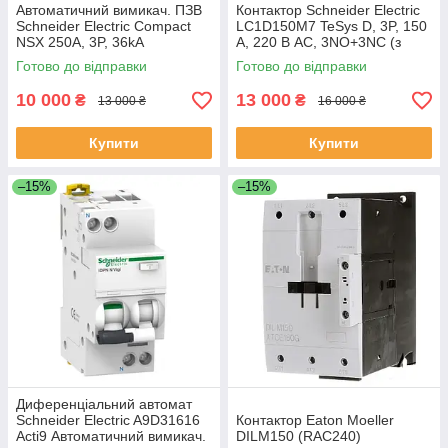
Автоматичний вимикач. ПЗВ
Контактор Schneider Electric
Schneider Electric Compact
LC1D150M7 TeSys D, 3P, 150
NSX 250A, 3P, 36kA
A, 220 В AC, 3NO+3NC (з
(C25F3TM250)
LADN22)
Готово до відправки
Готово до відправки
10 000
13 000
₴
₴
13 000 ₴
16 000 ₴
Купити
Купити
–15%
–15%
Диференціальний автомат
Schneider Electric A9D31616
Контактор Eaton Moeller
Acti9 Автоматичний вимикач.
DILM150 (RAC240)