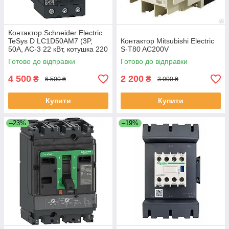
Контактор Schneider Electric
TeSys D LC1D50AM7 (3P,
Контактор Mitsubishi Electric
50A, AC-3 22 кВт, котушка 220
S-T80 AC200V
В AC, 1НО+1НЗ)
Готово до відправки
Готово до відправки
4 500
2 200
₴
₴
6 500 ₴
3 000 ₴
Купити
Купити
–23%
–19%