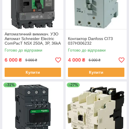
Автоматичний вимикач. УЗО
Автомат Schneider Electric
Контактор Danfoss CI73
ComPacT NSX 250A, 3P, 36kA
037H306232
(C25F3TM250)
Готово до відправки
Готово до відправки
6 000
4 000
₴
₴
9 000 ₴
6 000 ₴
Купити
Купити
–31%
–27%