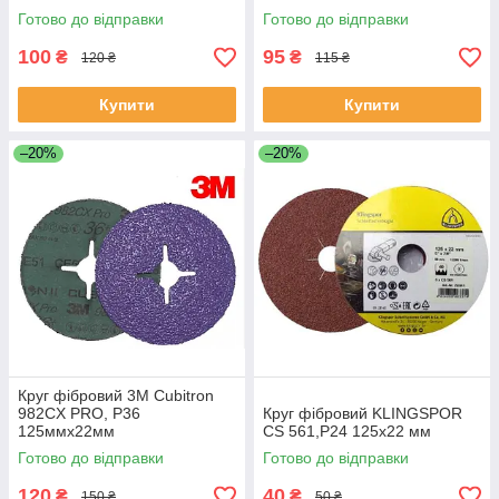
Готово до відправки
Готово до відправки
100
95
₴
₴
120 ₴
115 ₴
Купити
Купити
–20%
–20%
Круг фібровий 3М Cubitron
982CX PRO, P36
Круг фібровий KLINGSPOR
125ммх22мм
CS 561,P24 125x22 мм
Готово до відправки
Готово до відправки
120
40
₴
₴
150 ₴
50 ₴