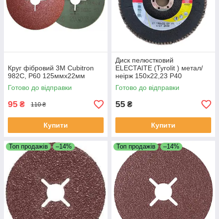
Диск пелюстковий
Круг фібровий 3М Cubitron
ELECTAITE (Tyrolit ) метал/
982C, P60 125ммх22мм
неірж 150х22,23 P40
Готово до відправки
Готово до відправки
95
55
₴
₴
110 ₴
Купити
Купити
Топ продажів
–14%
Топ продажів
–14%