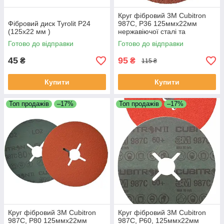
Круг фібровий 3М Cubitron
Фібровий диск Tyrolit Р24
987C, P36 125ммх22мм
(125x22 мм )
нержавіючої сталі та
кольорових металів
Готово до відправки
Готово до відправки
45
95
₴
₴
115 ₴
Купити
Купити
Топ продажів
–17%
Топ продажів
–17%
Круг фібровий 3М Cubitron
Круг фібровий 3М Cubitron
987C, P80 125ммх22мм
987C, P60, 125ммх22мм