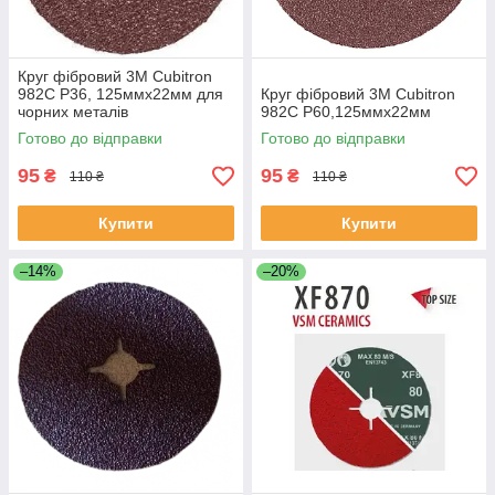
Круг фібровий 3М Cubitron
982C P36, 125ммх22мм для
Круг фібровий 3М Cubitron
чорних металів
982C P60,125ммх22мм
Готово до відправки
Готово до відправки
95
95
₴
₴
110 ₴
110 ₴
Купити
Купити
–14%
–20%