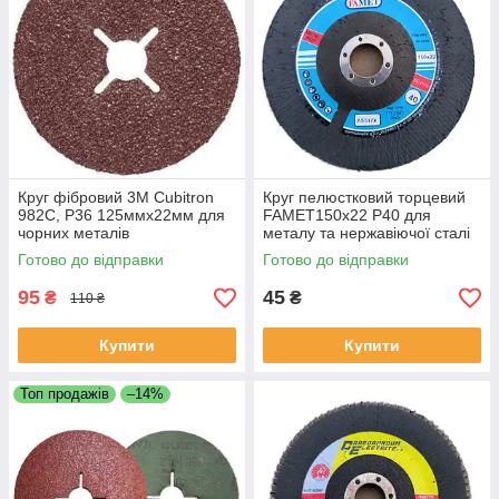
Круг фібровий 3М Cubitron
Круг пелюстковий торцевий
982C, P36 125ммх22мм для
FAMET150х22 Р40 для
чорних металів
металу та нержавіючої сталі
Готово до відправки
Готово до відправки
95
45
₴
₴
110 ₴
Купити
Купити
Топ продажів
–14%