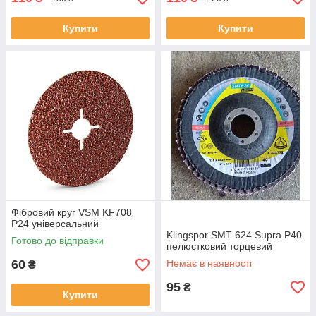
Купити
Купити
Фібровий круг VSM KF708
Р24 універсальний
Klingspor SMT 624 Supra Р40
Готово до відправки
пелюстковий торцевий
60
Немає в наявності
₴
95
₴
Купити