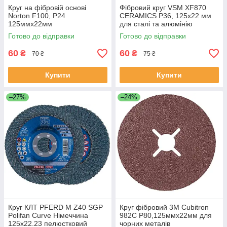
Круг на фібровій основі
Фібровий круг VSM XF870
Norton F100, P24
CERAMICS Р36, 125х22 мм
125ммx22мм
для сталі та алюмінію
Готово до відправки
Готово до відправки
60
60
₴
₴
70 ₴
75 ₴
Купити
Купити
–27%
–24%
Круг КЛТ PFERD M Z40 SGP
Круг фібровий 3М Cubitron
Polifan Curve Німеччина
982C P80,125ммх22мм для
125х22.23 пелюстковий
чорних металів