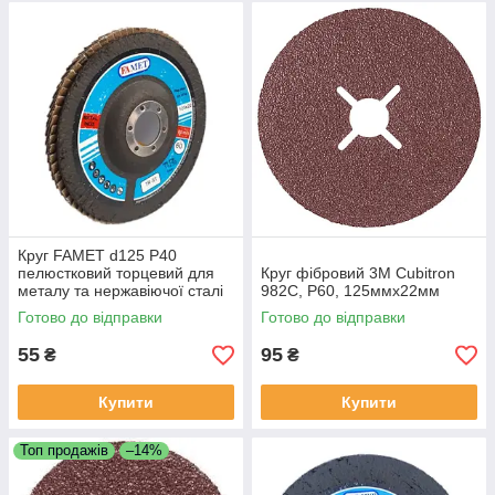
Круг FAMET d125 Р40
пелюстковий торцевий для
Круг фібровий 3М Cubitron
металу та нержавіючої сталі
982C, P60, 125ммх22мм
Готово до відправки
Готово до відправки
55
95
₴
₴
Купити
Купити
Топ продажів
–14%