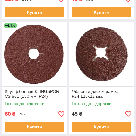
Купити
Купити
–14%
Круг фібровий KLINGSPOR
Фібровий диск кераміка
CS 561 (180 мм, P24)
Р24,125x22 мм;
Готово до відправки
Готово до відправки
60
45
₴
₴
70 ₴
Купити
Купити