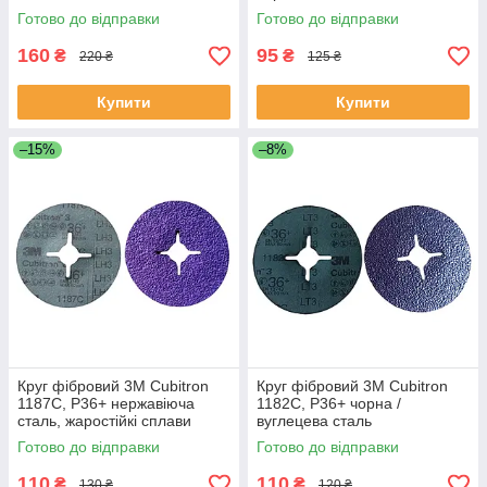
торцевий радіальний
Готово до відправки
Готово до відправки
160
95
₴
₴
220 ₴
125 ₴
Купити
Купити
–15%
–8%
Круг фібровий 3M Cubitron
Круг фібровий 3M Cubitron
1187C, P36+ нержавіюча
1182C, P36+ чорна /
сталь, жаростійкі сплави
вуглецева сталь
Готово до відправки
Готово до відправки
110
110
₴
₴
130 ₴
120 ₴