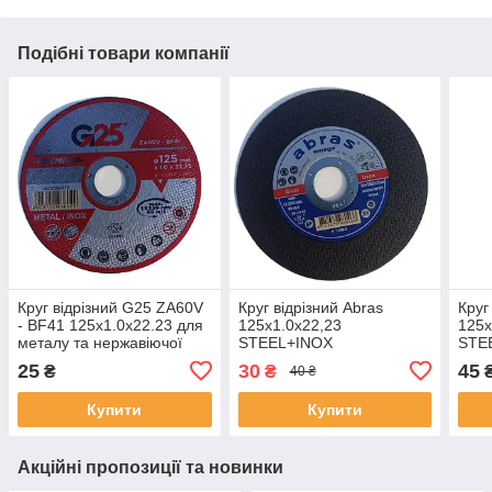
Подібні товари компанії
Круг відрізний G25 ZA60V
Круг відрізний Abras
Круг
- BF41 125x1.0х22.23 для
125x1.0х22,23
125x
металу та нержавіючої
STEEL+INOX
STE
сталі (Inox)
25
30
45
₴
₴
40 ₴
Купити
Купити
Акційні пропозиції та новинки