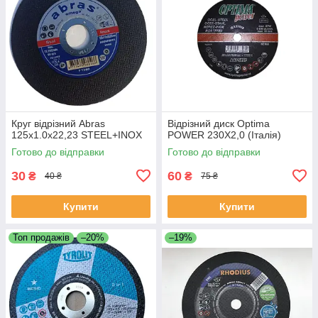
Круг відрізний Abras
Відрізний диск Optima
125x1.0х22,23 STEEL+INOX
POWER 230X2,0 (Італія)
Готово до відправки
Готово до відправки
30
60
₴
₴
40 ₴
75 ₴
Купити
Купити
Топ продажів
–20%
–19%