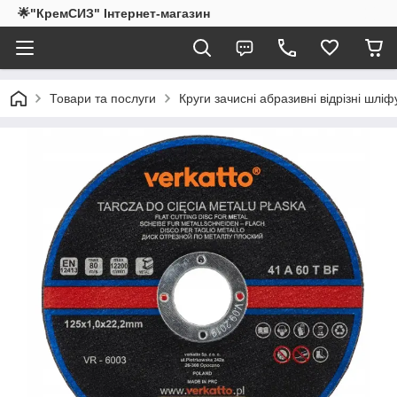
🌟"КремСИЗ" Інтернет-магазин
Товари та послуги
Круги зачисні абразивні відрізні шлі