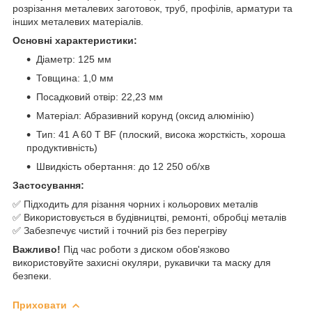
розрізання металевих заготовок, труб, профілів, арматури та
інших металевих матеріалів.
Основні характеристики:
Діаметр: 125 мм
Товщина: 1,0 мм
Посадковий отвір: 22,23 мм
Матеріал: Абразивний корунд (оксид алюмінію)
Тип: 41 A 60 T BF (плоский, висока жорсткість, хороша
продуктивність)
Швидкість обертання: до 12 250 об/хв
Застосування:
✅ Підходить для різання чорних і кольорових металів
✅ Використовується в будівництві, ремонті, обробці металів
✅ Забезпечує чистий і точний різ без перегріву
Важливо!
Під час роботи з диском обов'язково
використовуйте захисні окуляри, рукавички та маску для
безпеки.
Приховати