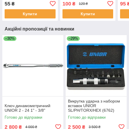
P40
коль
55
100
95
₴
₴
120 ₴
Купити
Купити
Акційні пропозиції та новинки
–30%
–29%
Викрутка ударна з набором
Ключ динамометричний
вставок UNIOR
UNIOR 2 - 24 1" - 3/8"
SL/PH/TORX/HEX (6762)
Готово до відправки
Готово до відправки
2 800
2 500
₴
₴
4 000 ₴
3 500 ₴