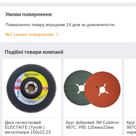
Умови повернення
Повернення товару впродовж 14 днів за домовленістю
Всі умови повернення
Подібні товари компанії
Диск пелюстковий
Круг фібровий 3М Cubitron
Круг
ELECTAITE (Tyrolit )
987C, P80 125ммх22мм
987
метал/неірж 150х22,23
нерж