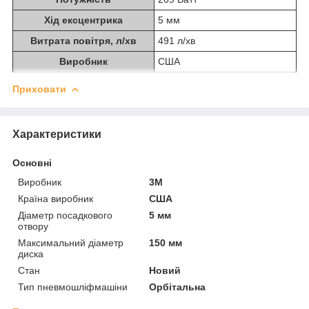
Хід ексцентрика
5 мм
Витрата повітря, л/хв
491 л/хв
Виробник
США
Приховати
Характеристики
Основні
Виробник
3М
Країна виробник
США
Діаметр посадкового
5 мм
отвору
Максимальний діаметр
150 мм
диска
Стан
Новий
Тип пневмошліфмашіни
Орбітальна