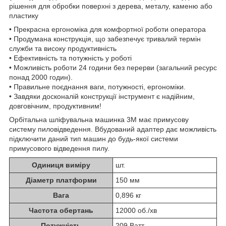
рішення для обробки поверхні з дерева, металу, каменю або
пластику
• Прекрасна ергономіка для комфортної роботи оператора
• Продумана конструкція, що забезпечує тривалий термін
служби та високу продуктивність
• Ефективність та потужність у роботі
• Можливість роботи 24 години без перерви (загальний ресурс
понад 2000 годин).
• Правильне поєднання ваги, потужності, ергономіки.
• Завдяки досконалій конструкції інструмент є надійним,
довговічним, продуктивним!
Орбітальна шліфувальна машинка 3M має примусову
систему пиловідведення. Вбудований адаптер дає можливість
підключити даний тип машин до будь-якої системи
примусового відведення пилу.
Одиниця виміру
шт.
Діаметр платформи
150 мм
Вага
0,896 кг
Частота обертань
12000 об./хв
Потужність
209 Ватт