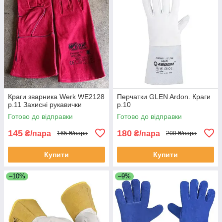
Краги зварника Werk WE2128
Перчатки GLEN Ardon. Краги
р.11 Захисні рукавички
р.10
Готово до відправки
Готово до відправки
145
180
₴/пара
₴/пара
165 ₴/пара
200 ₴/пара
Купити
Купити
–10%
–9%