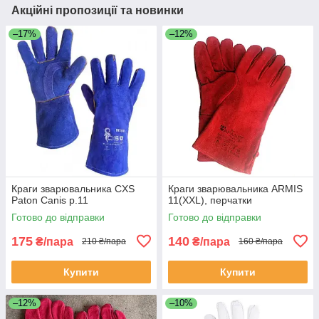
Акційні пропозиції та новинки
–17%
–12%
Краги зварювальника CXS
Краги зварювальника ARMIS
Paton Canis р.11
11(ХXL), перчатки
Готово до відправки
Готово до відправки
175
140
₴/пара
₴/пара
210 ₴/пара
160 ₴/пара
Купити
Купити
–12%
–10%