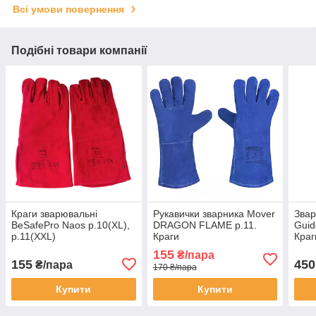
Всі умови повернення
Подібні товари компанії
Краги зварювальні
Рукавички зварника Mover
Звар
BeSafePro Naos р.10(XL),
DRAGON FLAME р.11.
Guid
р.11(XХL)
Краги
Краг
155
₴/пара
155
450
₴/пара
170 ₴/пара
Купити
Купити