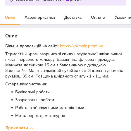
Опис
Характеристики
Доставка
Оплата
Умови п
Опис
Більше пропозицій на сайті:
https://kremsiz.prom.ua
Термостійкі краги зварника зі спилу натуральної шкіри вищої
якості, червоного кольору. Бавовняна флісова підкладка.
Манжета довжиною 15 см з бавовняною підкладкою.
Зносостійкі. Мають відмінний сухий захват. Загальна довжина
рукавиці 35 см. Товщина шкіряного спилу - 1 - 1,1 мм.
Сфера використання:
Будівельні роботи
Зварювальні роботи
Робота з абразивними матеріалами
Металопрокат, металургія
Приховати