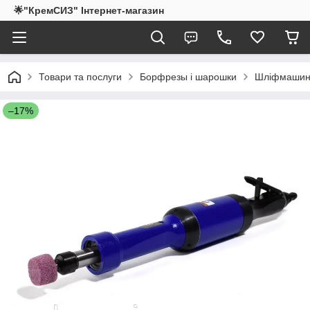
🌟"КремСИЗ" Інтернет-магазин
Товари та послуги
Борфрезы і шарошки
Шліфмашина
–17%