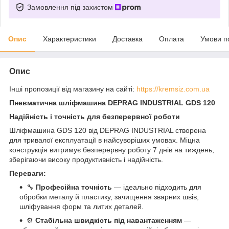
Замовлення під захистом
Опис
Характеристики
Доставка
Оплата
Умови п
Опис
Інші пропозиції від магазину на сайті:
https://kremsiz.com.ua
Пневматична шліфмашина DEPRAG INDUSTRIAL GDS 120
Надійність і точність для безперервної роботи
Шліфмашина GDS 120 від DEPRAG INDUSTRIAL створена
для тривалої експлуатації в найсуворіших умовах. Міцна
конструкція витримує безперервну роботу 7 днів на тиждень,
зберігаючи високу продуктивність і надійність.
Переваги:
🔧
Професійна точність
— ідеально підходить для
обробки металу й пластику, зачищення зварних швів,
шліфування форм та литих деталей.
⚙️
Стабільна швидкість під навантаженням
—