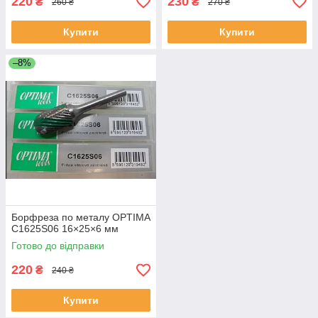
220
230
₴
₴
260 ₴
270 ₴
Купити
Купити
–8%
Борфреза по металу OPTIMA
C1625S06 16×25×6 мм
Готово до відправки
220
₴
240 ₴
Купити