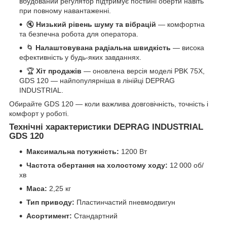
вбудований регулятор підтримує постійні оберти навіть
при повному навантаженні.
🔇
Низький рівень шуму та вібрацій
— комфортна
та безпечна робота для оператора.
🌀
Налаштовувана радіальна швидкість
— висока
ефективність у будь-яких завданнях.
🏆
Хіт продажів
— оновлена версія моделі PBK 75X,
GDS 120 — найпопулярніша в лінійці DEPRAG
INDUSTRIAL.
Обирайте GDS 120 — коли важлива довговічність, точність і
комфорт у роботі.
Технічні характеристики DEPRAG INDUSTRIAL
GDS 120
Максимальна потужність:
1200 Вт
Частота обертання на холостому ходу:
12 000 об/
хв
Маса:
2,25 кг
Тип приводу:
Пластинчастий пневмодвигун
Асортимент:
Стандартний