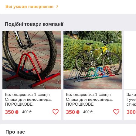
Всі умови повернення
Подібні товари компанії
Велопарковка 1 секція
Велопарковка.1 секція
Захи
Стійка для велосипеда.
Стійка для велосипеда.
Tyve
ПОРОШКОВЕ
ПОРОШКОВЕ
стій
ФАРБУВАННЯ
ФАРБУВАННЯ
350
350
300
₴
₴
400 ₴
400 ₴
Про нас