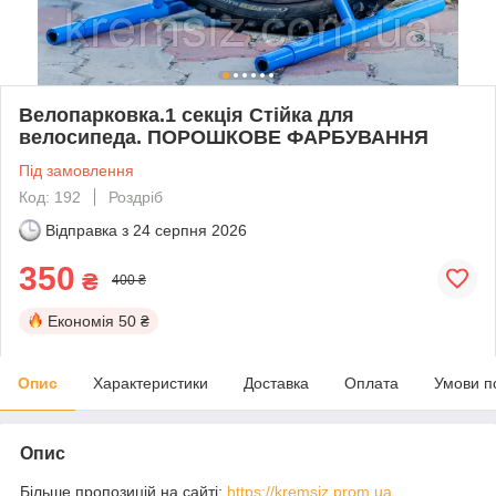
Велопарковка.1 секція Стійка для
велосипеда. ПОРОШКОВЕ ФАРБУВАННЯ
Під замовлення
Код: 192
Роздріб
Відправка з
24 серпня 2026
350
₴
400 ₴
Економія
50 ₴
Опис
Характеристики
Доставка
Оплата
Умови п
Опис
Більше пропозицій на сайті:
https://kremsiz.prom.ua