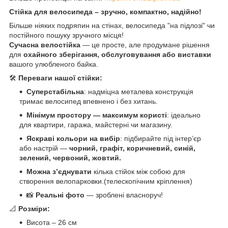
Стійка для велосипеда – зручно, компактно, надійно!
Більше ніяких подряпин на стінах, велосипеда "на підлозі" чи
постійного пошуку зручного місця!
Сучасна велостійка
— це просте, але продумане рішення
для
охайного зберігання, обслуговування або виставки
вашого улюбленого байка.
🛠
Переваги нашої стійки:
Суперстабільна
: надміцна металева конструкція
тримає велосипед впевнено і без хитань.
Мінімум простору — максимум користі
: ідеально
для квартири, гаража, майстерні чи магазину.
Яскраві кольори на вибір
: підбирайте під інтер’єр
або настрій —
чорний, графіт, коричневий, синій,
зелений, червоний, жовтий.
Можна з’єднувати
кілька стійок між собою для
створення велопарковки.(телескопічним кріплення)
📸
Реальні фото
— зроблені власноруч!
📐
Розміри:
Висота – 26 см