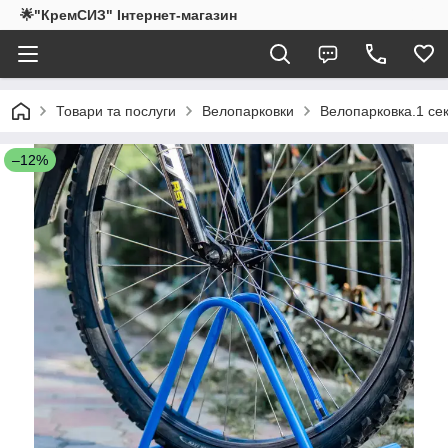
🌟"КремСИЗ" Інтернет-магазин
Товари та послуги
Велопарковки
Велопарковка.1 с
–12%