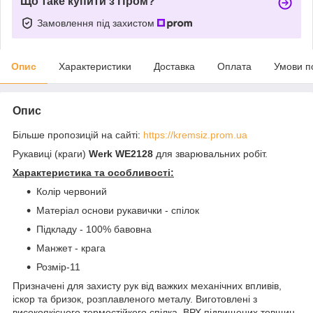
Що таке купити з Пром?
Замовлення під захистом
Опис
Характеристики
Доставка
Оплата
Умови п
Опис
Більше пропозицій на сайті:
https://kremsiz.prom.ua
Рукавиці (краги)
Werk WE2128
для зварювальних робіт.
Характеристика та особливості:
Колір червоний
Матеріал основи рукавички - спілок
Підкладу - 100% бавовна
Манжет - крага
Розмір-11
Призначені для захисту рук від важких механічних впливів,
іскор та бризок, розплавленого металу. Виготовлені з
високоякісного термостійкого спілка. ВРХ підвищених товщин.