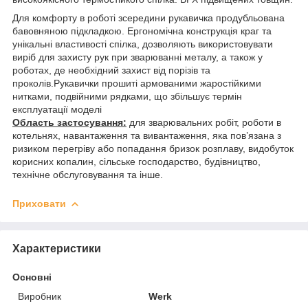
Для комфорту в роботі зсередини рукавичка продубльована
бавовняною підкладкою. Ергономічна конструкція краг та
унікальні властивості спілка, дозволяють використовувати
виріб для захисту рук при зварюванні металу, а також у
роботах, де необхідний захист від порізів та
проколів.Рукавички прошиті армованими жаростійкими
нитками, подвійними рядками, що збільшує термін
експлуатації моделі
Область застосування:
для зварювальних робіт, роботи в
котельнях, навантаження та вивантаження, яка пов’язана з
ризиком перегріву або попадання бризок розплаву, видобуток
корисних копалин, сільське господарство, будівництво,
технічне обслуговування та інше.
Приховати
Характеристики
Основні
Виробник
Werk