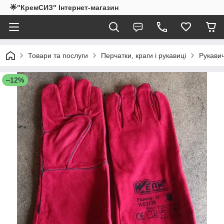
🌟"КремСИЗ" Інтернет-магазин
Товари та послуги
Перчатки, краги і рукавиці
Рукавич
–12%