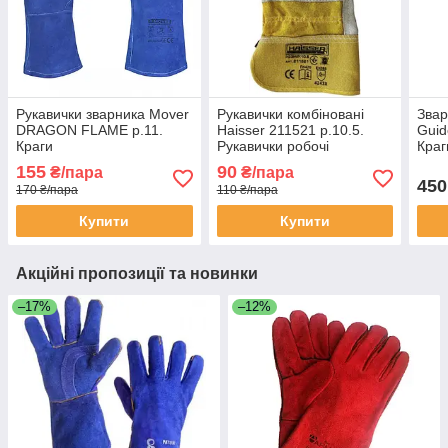
Рукавички зварника Mover
Рукавички комбіновані
Звар
DRAGON FLAME р.11.
Haisser 211521 р.10.5.
Guid
Краги
Рукавички робочі
Краг
155
90
₴/пара
₴/пара
450
170 ₴/пара
110 ₴/пара
Купити
Купити
Акційні пропозиції та новинки
–17%
–12%