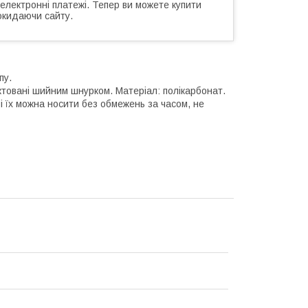
 електронні платежі. Тепер ви можете купити
окидаючи сайту.
пу.
ктовані шийним шнурком. Матеріал: полікарбонат.
 і їх можна носити без обмежень за часом, не