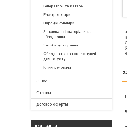
Генератори та батареї
Електротовари
Народні сувеніри
Зварювальні матеріали та
З
обладнання
В
О
Засоби для прання
б
В
Обладнання та комплектуючі
для татуажу
Клійні речовини
Х
О нас
Отзывы
Договор оферты
В
КОНТАКТИ
А