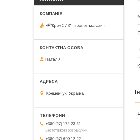
М
🌟"КремСИЗ"Інтернет-магазин
Т
Наталія
К
І
Кременчук, Україна
Ц
+380 (97) 175-23-61
Безготівкові розрахунки
+380 (67) 600-12-22