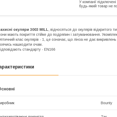
У компанії підключені
будь-який товар не п
ахисні окуляри 3003 MILL
, відносяться до окулярів відкритого ти
они мають покриття стійке до подряпин і затуманювання. Укомпле
птичний клас окулярів - 1, це означає, що лінза не дає викривлень
оячись нашкодити очам.
ідповідають стандарту - EN166
арактеристики
Основні
иробник
Bounty
нтизапотіваючє покриття
Так