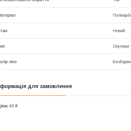
атеріал
Полікарб
Стан
Новий
ип
Окуляри
олір лінз
Безбарв
нформація для замовлення
іна:
80 ₴