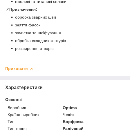
нікелеві та титанові сплави
📌
Призначення:
обробка зварних швів
зняття фасок
зачистка та шліфування
обробка складних контурів
розширення отворів
Приховати
Характеристики
Основні
Виробник
Optima
Країна виробник
Чехія
Тип
Борфреза
Тип торця
Радіусний