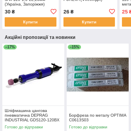
(Україна, Запоріжжя)
мета
Запо
30
26
25
₴
₴
Купити
Купити
Акційні пропозиції та новинки
–17%
–15%
Шліфмашина цангова
пневматична DEPRAG
Борфреза по металу OPTIMA
INDUSTRIAL GDS120-120BX
C0613S03
Готово до відправки
Готово до відправки