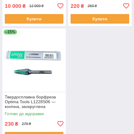
10 000
220
₴
₴
12 000 ₴
260 ₴
Купити
Купити
–15%
Твердосплавна борфреза
Optima Tools L1228S06 —
конічна, заокруглена
Готово до відправки
230
₴
270 ₴