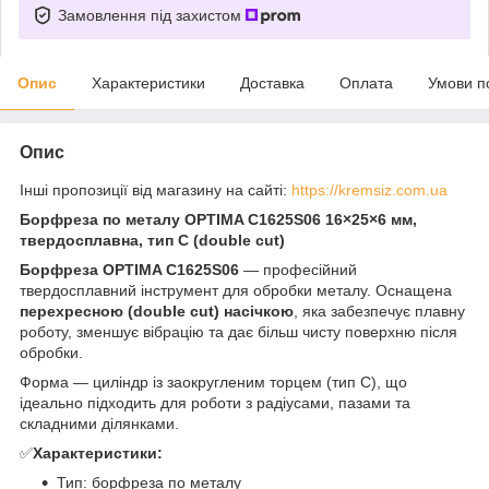
Замовлення під захистом
Опис
Характеристики
Доставка
Оплата
Умови п
Опис
Інші пропозиції від магазину на сайті:
https://kremsiz.com.ua
Борфреза по металу OPTIMA C1625S06 16×25×6 мм,
твердосплавна, тип C (double cut)
Борфреза OPTIMA C1625S06
— професійний
твердосплавний інструмент для обробки металу. Оснащена
перехресною (double cut) насічкою
, яка забезпечує плавну
роботу, зменшує вібрацію та дає більш чисту поверхню після
обробки.
Форма — циліндр із заокругленим торцем (тип C), що
ідеально підходить для роботи з радіусами, пазами та
складними ділянками.
✅
Характеристики:
Тип: борфреза по металу