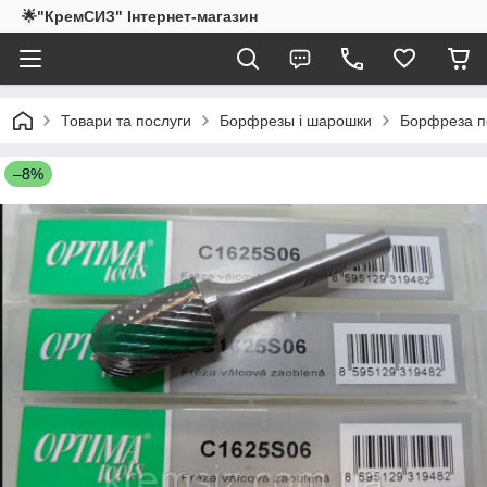
🌟"КремСИЗ" Інтернет-магазин
Товари та послуги
Борфрезы і шарошки
Борфреза п
–8%