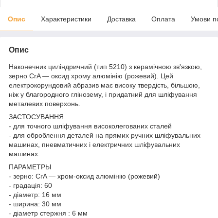
Опис
Характеристики
Доставка
Оплата
Умови п
Опис
Наконечник циліндричний (тип 5210) з керамічною зв'язкою,
зерно CrA — оксид хрому алюмінію (рожевий). Цей
електрокорундовий абразив має високу твердість, більшою,
ніж у благородного глінозему, і придатний для шліфування
металевих поверхонь.
ЗАСТОСУВАННЯ
- для точного шліфування високолегованих сталей
- для оброблення деталей на прямих ручних шліфувальних
машинах, пневматичних і електричних шліфувальних
машинах.
ПАРАМЕТРЫ
- зерно: CrA — хром-оксид алюмінію (рожевий)
- градація: 60
- діаметр: 16 мм
- ширина: 30 мм
- діаметр стержня : 6 мм