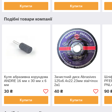
Купити
Купити
Подібні товари компанії
Куля абразивна корундова
Зачистний диск Abrasives
Шліф
ANDRE 16 мм x 30 мм x 6
125x6.4x22.23мм stal+inox
PFE
мм
2в1
PNL4
мм
30
40
90
₴
₴
Купити
Купити