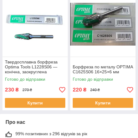
Твердосплавна борфреза
Optima Tools L1228S06 —
Борфреза по металу OPTIMA
конічна, заокруглена
C1625S06 16×25×6 мм
Готово до відправки
Готово до відправки
230
220
₴
₴
270 ₴
240 ₴
Купити
Купити
Про нас
99% позитивних з 296 відгуків за рік