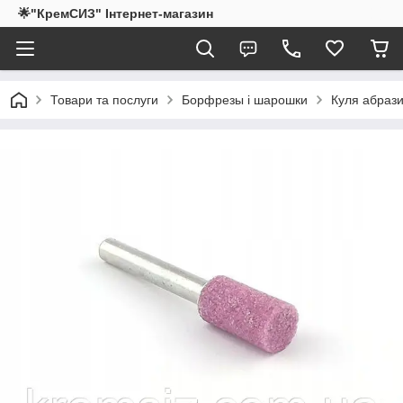
🌟"КремСИЗ" Інтернет-магазин
Товари та послуги
Борфрезы і шарошки
Куля абраз