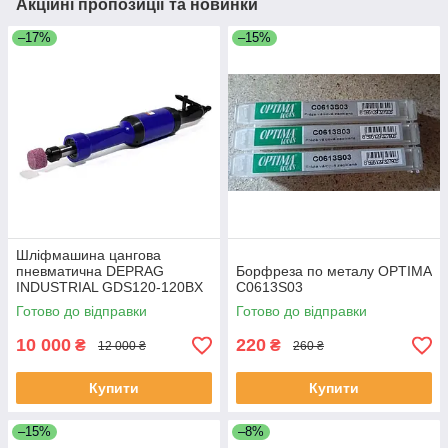
Акційні пропозиції та новинки
–17%
–15%
Шліфмашина цангова
пневматична DEPRAG
Борфреза по металу OPTIMA
INDUSTRIAL GDS120-120BX
C0613S03
Готово до відправки
Готово до відправки
10 000
220
₴
₴
12 000 ₴
260 ₴
Купити
Купити
–15%
–8%