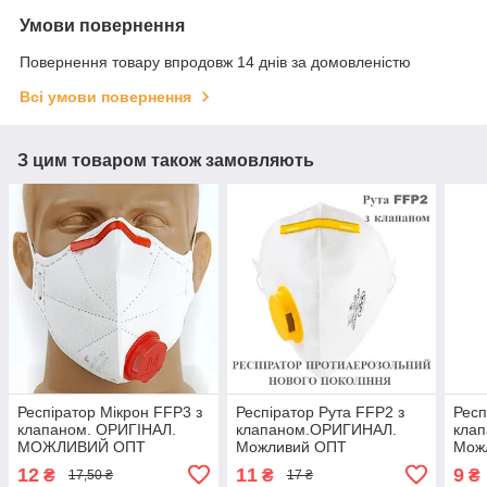
Умови повернення
Повернення товару впродовж 14 днів за домовленістю
Всі умови повернення
З цим товаром також замовляють
Респіратор Мікрон FFP3 з
Респіратор Рута FFP2 з
Респ
клапаном. ОРИГІНАЛ.
клапаном.ОРИГИНАЛ.
клап
МОЖЛИВИЙ ОПТ
Можливий ОПТ
Мож
12
11
9
₴
₴
₴
17,50 ₴
17 ₴