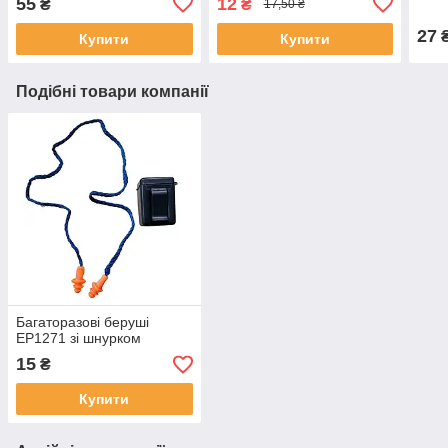
55
12
₴
₴
17,50 ₴
27
Купити
Купити
Подібні товари компанії
Багаторазові беруші
ЕР1271 зі шнурком
15
₴
Купити