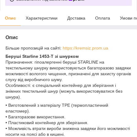
Опис
Характеристики
Доставка
Оплата
Умови п
Опис
Більше пропозицій на сайті:
https://kremsiz.prom.ua
Беруші Starline 1453-T зі шнурком
Призначення: гіпоалергенні беруші STARLINE на
текстильному шнурку використовуються багаторазово завдяки
можливості вологого чищення, призначені для захисту органів
слуху від виробничого шуму.
Особливості: є спеціальний контейнер для зберігання і
знімних текстильний шнур (можуть використовуватися без
шнура).
• Виготовлений з матеріалу TPE (термопластичний
еластомер).
• Багаторазове використання.
• Пластиковий контейнер для зберігання.
• Можливість втрати вироби знижена завдяки його можливості
носити на поясі або в кишені.