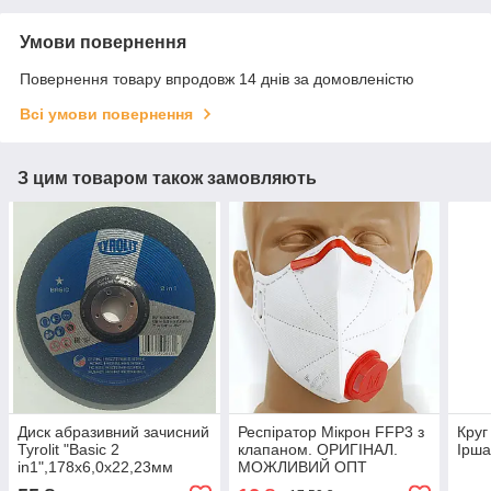
Умови повернення
Повернення товару впродовж 14 днів за домовленістю
Всі умови повернення
З цим товаром також замовляють
Диск абразивний зачисний
Респіратор Мікрон FFP3 з
Круг
Tyrolit "Basic 2
клапаном. ОРИГІНАЛ.
Ірша
in1",178х6,0х22,23мм
МОЖЛИВИЙ ОПТ