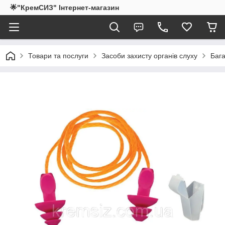
🌟"КремСИЗ" Інтернет-магазин
Товари та послуги
Засоби захисту органів слуху
Бага