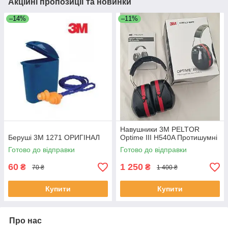
Акційні пропозиції та новинки
–14%
–11%
Навушники 3M PELTOR
Беруші 3M 1271 ОРИГІНАЛ
Optime III H540A Протишумні
Готово до відправки
Готово до відправки
60
1 250
₴
₴
70 ₴
1 400 ₴
Купити
Купити
Про нас