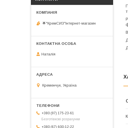
П
т
Р
🌟"КремСИЗ"Інтернет-магазин
ф
В
Д
Д
Наталія
Х
Кременчук, Україна
+380 (97) 175-23-61
К
Безготівкові розрахунки
+380 (67) 600-12-22