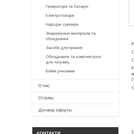
Генератори та батареї
Електротовари
Народні сувеніри
Зварювальні матеріали та
обладнання
Р
Засоби для прання
С
Обладнання та комплектуючі
О
для татуажу
Р
Клійні речовини
м
П
О нас
О
Отзывы
Договор оферты
С
КОНТАКТИ