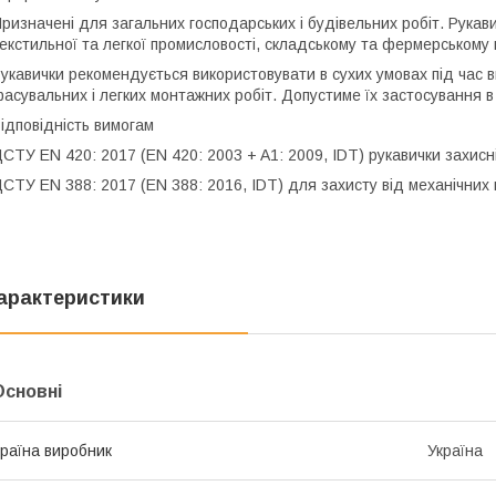
ризначені для загальних господарських і будівельних робіт. Рукав
екстильної та легкої промисловості, складському та фермерському 
укавички рекомендується використовувати в сухих умовах під час
асувальних і легких монтажних робіт. Допустиме їх застосування в
ідповідність вимогам
СТУ ЕN 420: 2017 (EN 420: 2003 + A1: 2009, IDT) рукавички захисн
СТУ EN 388: 2017 (EN 388: 2016, IDT) для захисту від механічних
арактеристики
Основні
раїна виробник
Україна