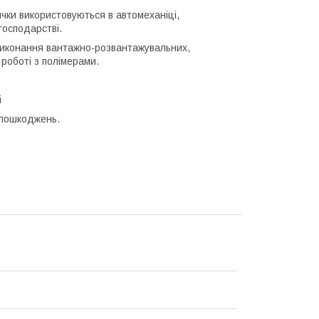
ички використовуються в автомеханіці,
господарстві.
 виконання вантажно-розвантажувальних,
 роботі з полімерами.
і
 пошкоджень.