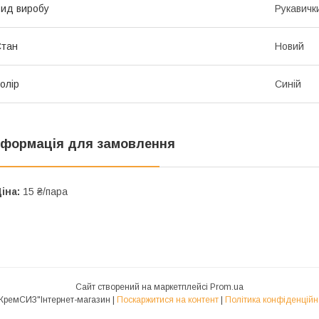
ид виробу
Рукавичк
Стан
Новий
олір
Синій
нформація для замовлення
іна:
15 ₴/пара
Сайт створений на маркетплейсі
Prom.ua
🌟"КремСИЗ"Інтернет-магазин |
Поскаржитися на контент
|
Політика конфіденційн