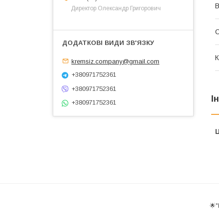
В
Директор Олександр Григорович
К
kremsiz.company@gmail.com
+380971752361
+380971752361
І
+380971752361
Ц