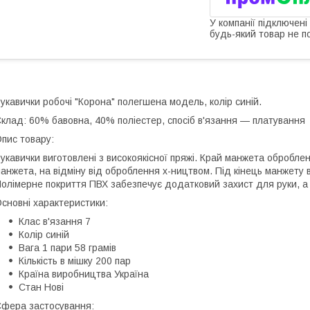
У компанії підключені
будь-який товар не п
укавички робочі "Корона" полегшена модель, колір синій.
клад: 60% бавовна, 40% поліестер, спосіб в'язання — платування
пис товару:
укавички виготовлені з високоякісної пряжі. Край манжета обробле
анжета, на відміну від оброблення x-ництвом. Під кінець манжету
олімерне покриття ПВХ забезпечує додатковий захист для руки, а 
сновні характеристики:
Клас в'язання 7
Колір синій
Вага 1 пари 58 грамів
Кількість в мішку 200 пар
Країна виробництва Україна
Стан Нові
фера застосування: