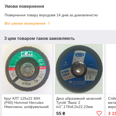
Умови повернення
Повернення товару впродовж 14 днів за домовленістю
Всі умови повернення
З цим товаром також замовляють
Круг КЛТ 125х22 40Н
Диск абразивний зачисний
Стій
(Р40) Hommel Hercules
Tyrolit "Basic 2
мета
Німеччина, шліфувальний
in1",178х6,0х22,23мм
виро
пелюстковий
55
3 1
₴