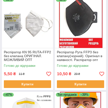
Респіратор KN 95 RUTA-FFP2
Респіратор Рута FFP3 без
без клапана ОРИГІНАЛ.
клапану(чорний). Оригінал в
МОЖЛИВИЙ ОПТ
наявності. Распіратор опт
Готово до відправки
Готово до відправки
5,50
10,50
₴
₴
11 ₴
20 ₴
Купити
Купити
–47%
Топ продажів
–39%