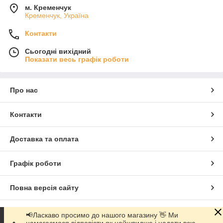
м. Кременчук
Кременчук, Україна
Контакти
Сьогодні вихідний
Показати весь графік роботи
Про нас
Контакти
Доставка та оплата
Графік роботи
Повна версія сайту
Сайт створено на маркетплейсі
Prom.ua
📢Ласкаво просимо до нашого магазину 👋 Ми