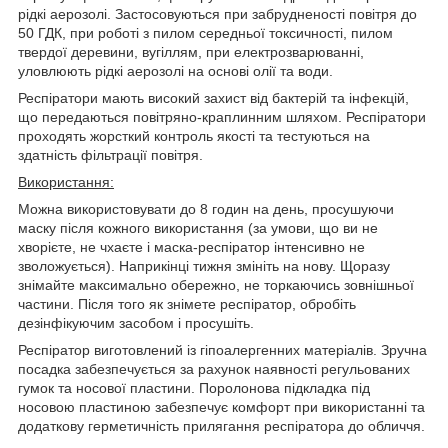
рідкі аерозолі. Застосовуються при забрудненості повітря до
50 ГДК, при роботі з пилом середньої токсичності, пилом
твердої деревини, вугіллям, при електрозварюванні,
уловлюють рідкі аерозолі на основі олії та води.
Респіратори мають високий захист від бактерій та інфекцій,
що передаються повітряно-краплинним шляхом. Респіратори
проходять жорсткий контроль якості та тестуються на
здатність фільтрації повітря.
Використання:
Можна використовувати до 8 годин на день, просушуючи
маску після кожного використання (за умови, що ви не
хворієте, не чхаєте і маска-респіратор інтенсивно не
зволожується). Наприкінці тижня змініть на нову. Щоразу
знімайте максимально обережно, не торкаючись зовнішньої
частини. Після того як знімете респіратор, обробіть
дезінфікуючим засобом і просушіть.
Респіратор виготовлений із гіпоалергенних матеріалів. Зручна
посадка забезпечується за рахунок наявності регульованих
гумок та носової пластини. Поролонова підкладка під
носовою пластиною забезпечує комфорт при використанні та
додаткову герметичність прилягання респіратора до обличчя.