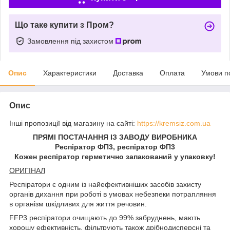
Що таке купити з Пром?
Замовлення під захистом
Опис
Характеристики
Доставка
Оплата
Умови п
Опис
Інші пропозиції від магазину на сайті:
https://kremsiz.com.ua
ПРЯМІ ПОСТАЧАННЯ ІЗ ЗАВОДУ ВИРОБНИКА
Респіратор ФП3, респіратор ФП3
Кожен респіратор герметично запакований у упаковку!
ОРИГІНАЛ
Респіратори є одним із найефективніших засобів захисту
органів дихання при роботі в умовах небезпеки потрапляння
в організм шкідливих для життя речовин.
FFP3 респіратори очищають до 99% забруднень, мають
хорошу ефективність, фільтрують також дрібнодисперсні та