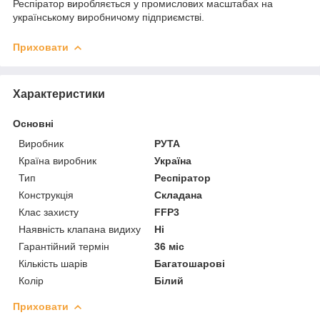
Респіратор виробляється у промислових масштабах на
українському виробничому підприємстві.
Приховати
Характеристики
Основні
Виробник
РУТА
Країна виробник
Україна
Тип
Респіратор
Конструкція
Складана
Клас захисту
FFP3
Наявність клапана видиху
Ні
Гарантійний термін
36 міс
Кількість шарів
Багатошарові
Колір
Білий
Приховати