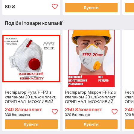
80
₴
Купити
Подібні товари компанії
Респіратор Рута FFP3 з
Респіратор Мікрон FFP2 з
Респ
клапаном 20 шт/комплект.
клапаном 20 шт/комплект
клап
ОРИГІНАЛ. МОЖЛИВИЙ
ОРИГІНАЛ. МОЖЛИВИЙ
ОРИ
ОПТ
ОПТ
ОПТ
240
250
240
₴/комплект
₴/комплект
330 ₴/комплект
320 ₴/комплект
320 ₴
Купити
Купити