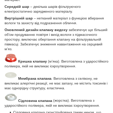
Середній шар
– декілька шарів фільтруючого
електростатично зарядженого матеріалу.
Внутрішній шар
– нетканий матеріал з функцією вбирання
вологи та захисту від подразнення обличчя.
Оновлений дизайн клапану видоху
забезпечує ще більший
об’єм продуванню повітря і вихід вологи з підмасочного
простору, виключає обертання клапану на фільтрувальній
півмасці. Забезпечує зниження навантаження на серцевий
м’яз.
Кришка клапану
(м’яка). Виготовлена з ударостійкого
полімера, якій не викликає іскроутворення.
Мембрана клапана
. Виготовлена з селікону, не
викликає алергічні реакції, не має запаху, не містить токсинів і
має однорідну структуру, еластична.
Сідловина клапана
(жорстка). Виготовлена з
ударостійкого полімера, якій не викликає іскроутворення.
Сідловина клапана сконструйована таким чином, що