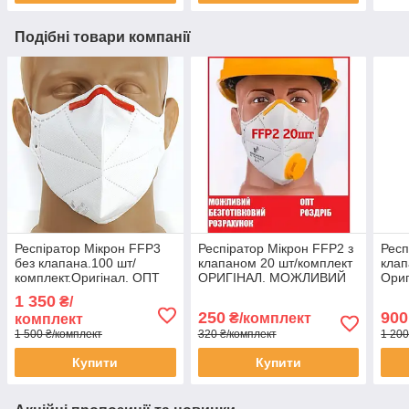
Подібні товари компанії
Респіратор Мікрон FFP3
Респіратор Мікрон FFP2 з
Респ
без клапана.100 шт/
клапаном 20 шт/комплект
клап
комплект.Оригінал. ОПТ
ОРИГІНАЛ. МОЖЛИВИЙ
Ориг
ОПТ
наяв
1 350
₴/
250
900
₴/комплект
комплект
1 500 ₴/комплект
320 ₴/комплект
1 200
Купити
Купити