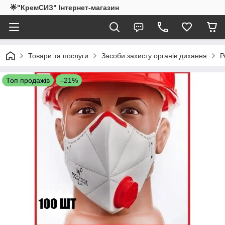
🌟"КремСИЗ" Інтернет-магазин
Товари та послуги
Засоби захисту органів дихання
Р
Топ продажів
–21%