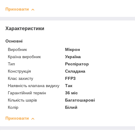
Приховати
Характеристики
Основні
Виробник
Мікрон
Країна виробник
Україна
Тип
Респіратор
Конструкція
Складана
Клас захисту
FFP3
Наявність клапана видиху
Так
Гарантійний термін
36 міс
Кількість шарів
Багатошарові
Колір
Білий
Приховати