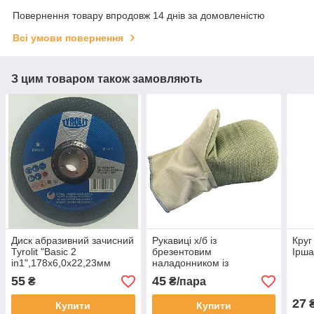
Повернення товару впродовж 14 днів за домовленістю
Всі умови повернення
З цим товаром також замовляють
Диск абразивний зачисний
Рукавиці х/б із
Круг
Tyrolit "Basic 2
брезентовим
Ірша
in1",178х6,0х22,23мм
наладонником із
клейончастим прошарком
55
45
₴
₴/пара
комбіновані
27
Купити
Купити