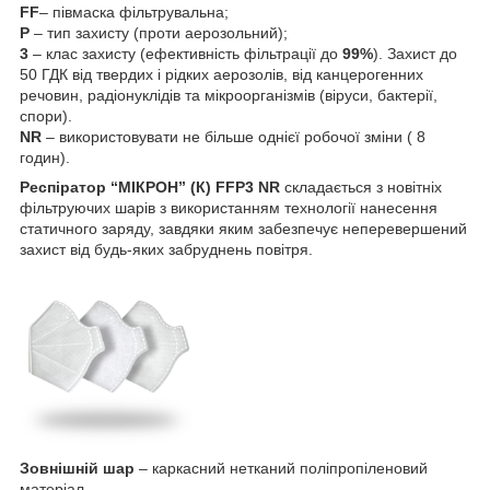
FF
– півмаска фільтрувальна;
P
– тип захисту (проти аерозольний);
3
– клас захисту (ефективність фільтрації до
99%
). Захист до
50 ГДК від твердих і рідких аерозолів, від канцерогенних
речовин, радіонуклідів та мікроорганізмів (віруси, бактерії,
спори).
NR
– використовувати не більше однієї робочої зміни ( 8
годин).
Респіратор “МІКРОН” (К) FFP3 NR
складається з новітніх
фільтруючих шарів з використанням технології нанесення
статичного заряду, завдяки яким забезпечує неперевершений
захист від будь-яких забруднень повітря.
Зовнішній шар
– каркасний нетканий поліпропіленовий
матеріал.