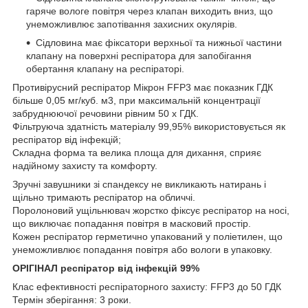
гаряче вологе повітря через клапан виходить вниз, що
унеможливлює запотівання захисних окулярів.
Сідловина має фіксатори верхньої та нижньої частини
клапану на поверхні респіратора для запобігання
обертання клапану на респіраторі.
Противірусний респіратор Мікрон FFP3 має показник ГДК
більше 0,05 мг/куб. м3, при максимальній концентрації
забруднюючої речовини рівним 50 х ГДК.
Фільтруюча здатність матеріалу 99,95% використовується як
респіратор від інфекцій;
Складна форма та велика площа для дихання, сприяє
надійному захисту та комфорту.
Зручні завушники зі спандексу не викликають натирань і
щільно тримають респіратор на обличчі.
Поролоновий ущільнювач жорстко фіксує респіратор на носі,
що виключає попадання повітря в масковий простір.
Кожен респіратор герметично упакований у поліетилен, що
унеможливлює попадання повітря або вологи в упаковку.
ОРІГІНАЛ респіратор від інфекцій 99%
Клас ефективності респіраторного захисту: FFP3 до 50 ГДК
Термін зберігання: 3 роки.