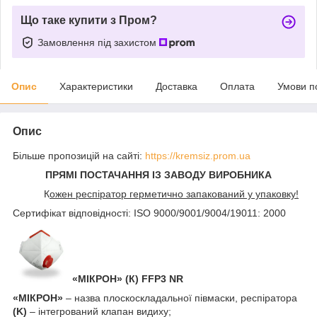
Що таке купити з Пром?
Замовлення під захистом
Опис
Характеристики
Доставка
Оплата
Умови п
Опис
Більше пропозицій на сайті:
https://kremsiz.prom.ua
ПРЯМІ ПОСТАЧАННЯ ІЗ ЗАВОДУ ВИРОБНИКА
К
ожен респіратор герметично запакований у упаковку!
Сертифікат відповідності: ISO 9000/9001/9004/19011: 2000
«МІКРОН» (К) FFP3 NR
«МІКРОН»
– назва плоскоскладальної півмаски, респіратора
(K)
– інтегрований клапан видиху;