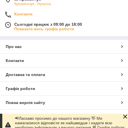
Кременчук, Україна
Контакти
Сьогодні працює з 09:00 до 18:00
Показати весь графік роботи
Про нас
Контакти
Доставка та оплата
Графік роботи
Повна версія сайту
Сайт створено на маркетплейсі
Prom.ua
📢Ласкаво просимо до нашого магазину 👋 Ми
намагаємося відповісти як найшвидше і надати всю
необхідну інформацію з вашого питання 💬 Графік роботи: