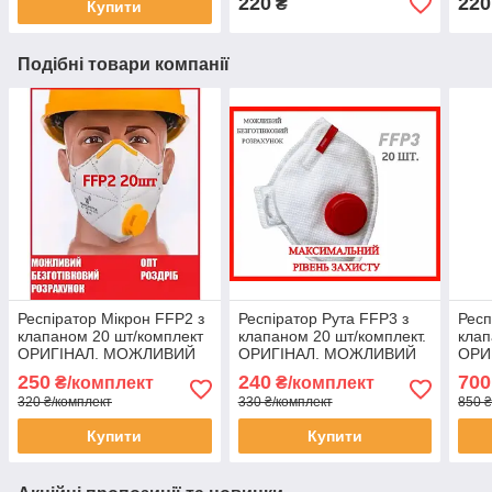
220
220
₴
Купити
Подібні товари компанії
Респіратор Мікрон FFP2 з
Респіратор Рута FFP3 з
Респ
клапаном 20 шт/комплект
клапаном 20 шт/комплект.
клап
ОРИГІНАЛ. МОЖЛИВИЙ
ОРИГІНАЛ. МОЖЛИВИЙ
ОРИ
ОПТ
ОПТ
ОПТ
250
240
700
₴/комплект
₴/комплект
320 ₴/комплект
330 ₴/комплект
850 ₴
Купити
Купити