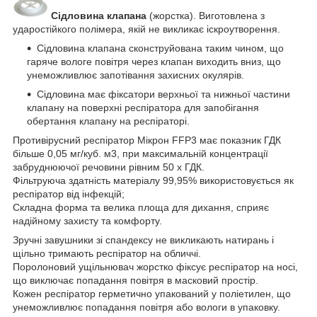
Сідловина клапана
(жорстка). Виготовлена з
ударостійкого полімера, якій не викликає іскроутворення.
Сідловина клапана сконструйована таким чином, що
гаряче вологе повітря через клапан виходить вниз, що
унеможливлює запотівання захисних окулярів.
Сідловина має фіксатори верхньої та нижньої частини
клапану на поверхні респіратора для запобігання
обертання клапану на респіраторі.
Противірусний респіратор Мікрон FFP3 має показник ГДК
більше 0,05 мг/куб. м3, при максимальній концентрації
забруднюючої речовини рівним 50 х ГДК.
Фільтруюча здатність матеріалу 99,95% використовується як
респіратор від інфекцій;
Складна форма та велика площа для дихання, сприяє
надійному захисту та комфорту.
Зручні завушники зі спандексу не викликають натирань і
щільно тримають респіратор на обличчі.
Поролоновий ущільнювач жорстко фіксує респіратор на носі,
що виключає попадання повітря в масковий простір.
Кожен респіратор герметично упакований у поліетилен, що
унеможливлює попадання повітря або вологи в упаковку.