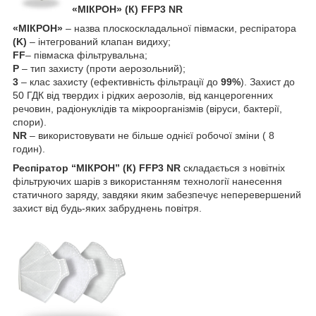
«МІКРОН» (К) FFP3 NR
«МІКРОН»
– назва плоскоскладальної півмаски, респіратора
(K)
– інтегрований клапан видиху;
FF
– півмаска фільтрувальна;
P
– тип захисту (проти аерозольний);
3
– клас захисту (ефективність фільтрації до
99%
). Захист до
50 ГДК від твердих і рідких аерозолів, від канцерогенних
речовин, радіонуклідів та мікроорганізмів (віруси, бактерії,
спори).
NR
– використовувати не більше однієї робочої зміни ( 8
годин).
Респіратор “МІКРОН” (К) FFP3 NR
складається з новітніх
фільтруючих шарів з використанням технології нанесення
статичного заряду, завдяки яким забезпечує неперевершений
захист від будь-яких забруднень повітря.