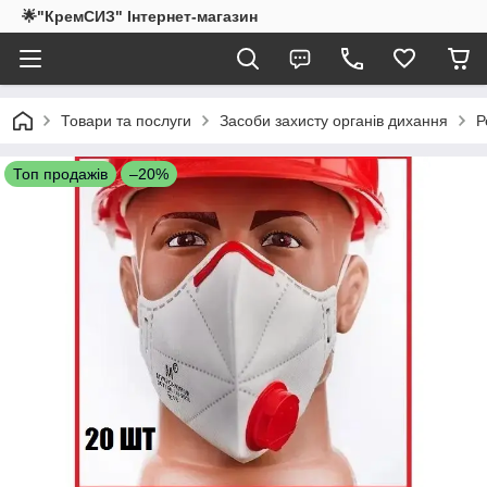
🌟"КремСИЗ" Інтернет-магазин
Товари та послуги
Засоби захисту органів дихання
Р
Топ продажів
–20%