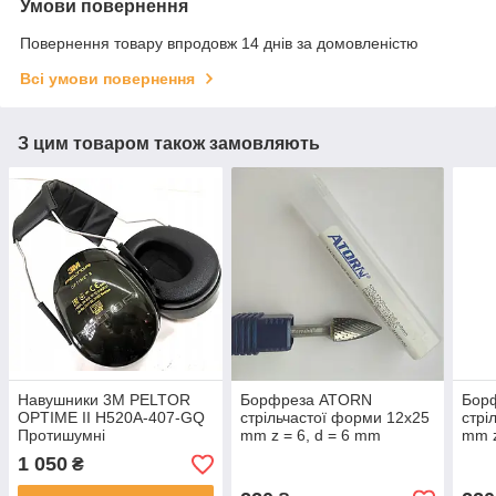
Умови повернення
Повернення товару впродовж 14 днів за домовленістю
Всі умови повернення
З цим товаром також замовляють
Навушники 3М PELTOR
Борфреза ATORN
Бор
OPTIME II H520A-407-GQ
стрільчастої форми 12х25
стрі
Протишумні
mm z = 6, d = 6 mm
mm z
1 050
₴