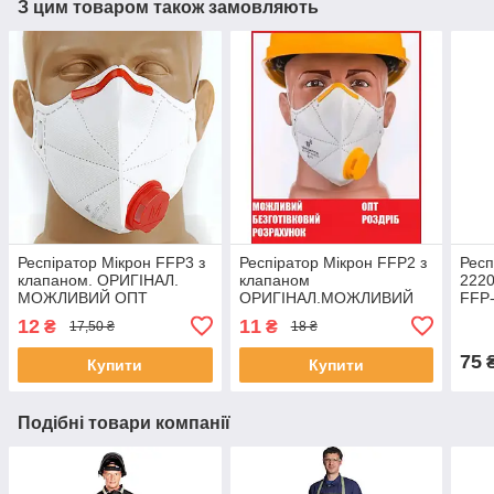
З цим товаром також замовляють
Респіратор Мікрон FFP3 з
Респіратор Мікрон FFP2 з
Респ
клапаном. ОРИГІНАЛ.
клапаном
2220
МОЖЛИВИЙ ОПТ
ОРИГІНАЛ.МОЖЛИВИЙ
FFP-
ОПТ
12
11
₴
₴
17,50 ₴
18 ₴
75
Купити
Купити
Подібні товари компанії