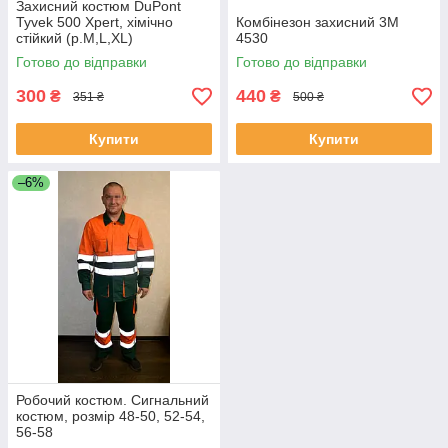
Захисний костюм DuPont
Tyvek 500 Xpert, хімічно
Комбінезон захисний 3М
стійкий (р.М,L,XL)
4530
Готово до відправки
Готово до відправки
300
440
₴
₴
351 ₴
500 ₴
Купити
Купити
–6%
Робочий костюм. Сигнальний
костюм, розмір 48-50, 52-54,
56-58