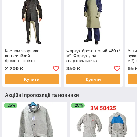
Костюм зварника
Фартух брезентовий 480 г/
Анти
вогнестійкий
м². Фартух для
рука
брезент+спілок.
зварювальника
м2) 
бре
2 200
350
65
₴
₴
₴
нал
Купити
Купити
Акційні пропозиції та новинки
–25%
–20%