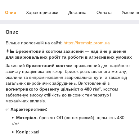
Опис
Характеристики
Доставка
Оплата
Умови п
Опис
Більше пропозицій на сайті:
https://kremsiz.prom.ua
👨‍🏭
Брезентовий костюм захисний — надійне рішення
для зварювальних робіт та роботи в агресивних умовах
Захисний
брезентовий костюм
призначений для надійного
захисту працівника від іскор, бризок розплавленого металу,
окалини та випромінювання зварювальної дуги, а також від
загальних виробничих забруднень. Виготовлений з
вогнетривкого брезенту щільністю 480 г/м²
, костюм
забезпечує високу стійкість до високих температур і
механічних впливів.
✅
Характеристики:
Матеріал:
брезент ОП (вогнетривкий), щільність 480
г/м²
Колір:
хакі