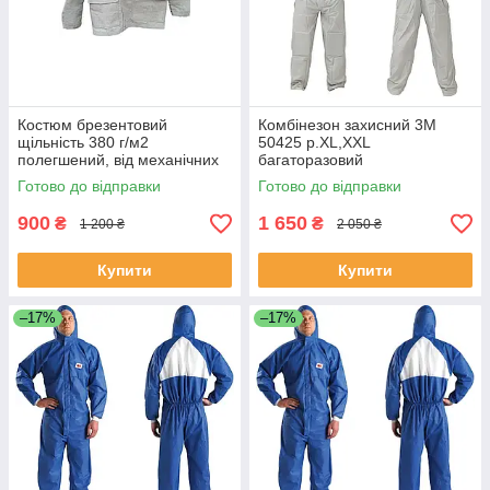
Костюм брезентовий
Комбінезон захисний 3М
щільність 380 г/м2
50425 р.ХL,ХХL
полегшений, від механічних
багаторазовий
впливів, води та лугів
Готово до відправки
Готово до відправки
900
1 650
₴
₴
1 200 ₴
2 050 ₴
Купити
Купити
–17%
–17%