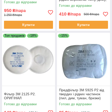
Готово до відправки
туману
Готово до відправки
950
₴/пара
410
₴/пара
500 ₴/пара
1 250 ₴/пара
Купити
Купити
Топ продажів
–18%
–15%
Предфільтр 3M 5925 P2 від
Фільтр 3М 2125 Р2.
твердих і рідких частинок
ОРИГІНАЛ
(пил, дим, туман, бризки)
Готово до відправки
Готово до відправки