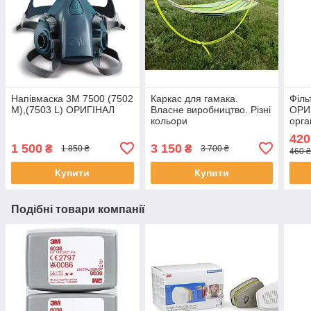
Напівмаска 3М 7500 (7502
Каркас для гамака.
Філь
М),(7503 L) ОРИГІНАЛ
Власне виробництво. Різні
ОРИГ
кольори
орга
420
1 500
3 150
₴
₴
1 850 ₴
3 700 ₴
460 
Купити
Купити
Подібні товари компанії