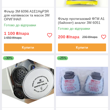
Фільтр 3M 6096 A1E1HgP3R
для напівмасок та масок 3M
Фільтр протигазовий ФГМ А1
ОРИГІНАЛ
(байонет) аналог 3М 6051
Готово до відправки
Готово до відправки
1 100
₴/пара
200
₴/пара
290 ₴/пара
1 650 ₴/пара
Купити
Купити
–30%
–25%