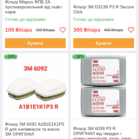
Фільтр Мікрон ФПБ 2А
протиаерозольний від газів і
Фільтр 3М D3138 P3 R Secure
парів
Click
Готово до відправки
Готово до відправки
105
300
₴/пара
₴/пара
150 ₴/пара
400 ₴/пара
Купити
Купити
–24%
–18%
Фільтр 3М 6092 A1B1E1K1P3
Фільтр 3M 6038 P3 R
R для напівмасок та масок
ОРИГІНАЛ від твердих і
3M ОРИГІНАЛ
рідких аерозолів: пилу, диму,