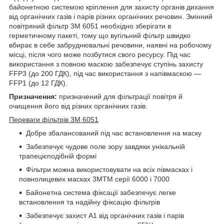
байонетною системою кріплення для захисту органів дихання
від органічних газів і парів різних органічних речовин. Змінний
повітряний фільтр 3M 6051 необхідно зберігати в
герметичному пакеті, тому що вугільний фільтр швидко
вбирає в себе забруднювальні речовини, наявні на робочому
місці, після чого може позбутися свого ресурсу. Під час
використання з повною маскою забезпечує ступінь захисту
FFP3 (до 200 ГДК), під час використання з напівмаскою —
FFP1 (до 12 ГДК).
Призначення:
призначений для фільтрації повітря й
очищення його від різних органічних газів.
Переваги фільтрів 3M 6051
Добре збалансований під час встановлення на маску
Забезпечує чудове поле зору завдяки унікальній
трапецієподібній формі
Фільтри можна використовувати на всіх півмасках і
повнолицевих масках 3MTM серії 6000 і 7000
Байонетна система фіксації забезпечує легке
встановлення та надійну фіксацію фільтрів
Забезпечує захист A1 від органічних газів і парів