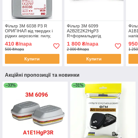
Фільтр 3M 6038 P3 R
Фільтр 3М 6099
Філь
ОРИГІНАЛ від твердих і
A2B2E2K2HgP3
A1B
рідких аерозолів: пилу,
R+формальдегід
напі
диму, туману
ОРИГІНАЛ. від газів, парів,
ОРИ
410
1 800
950
₴/пара
₴/пара
від аерозолів, аміаку.
500 ₴/пара
2 000 ₴/пара
1 250
Фільтр на маску 3М
Купити
Купити
Акційні пропозиції та новинки
–33%
–31%