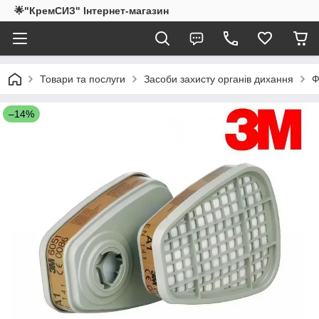
🌟"КремСИЗ" Інтернет-магазин
Товари та послуги
Засоби захисту органів дихання
Ф
–14%