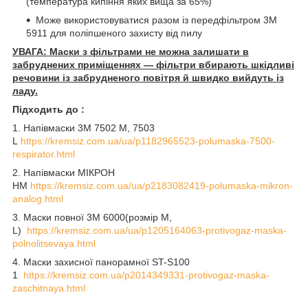
(температура кипіння яких вища за 65%)
Може використовуватися разом із передфільтром 3M
5911 для поліпшеного захисту від пилу
УВАГА: Маски з фільтрами не можна залишати в
забруднених приміщеннях — фільтри вбирають шкідливі
речовини із забрудненого повітря й швидко вийдуть із
ладу.
Підходить до :
1. Напівмаски 3М 7502 М, 7503
L
https://kremsiz.com.ua/ua/p1182965523-polumaska-7500-
respirator.html
2. Напівмаски МІКРОН
НМ
https://kremsiz.com.ua/ua/p2183082419-polumaska-mikron-
analog.html
3. Маски повної 3М 6000(розмір М,
L)
https://kremsiz.com.ua/ua/p1205164063-protivogaz-maska-
polnolitsevaya.html
4. Маски захисної панорамної ST-S100
1
https://kremsiz.com.ua/p2014349331-protivogaz-maska-
zaschitnaya.html