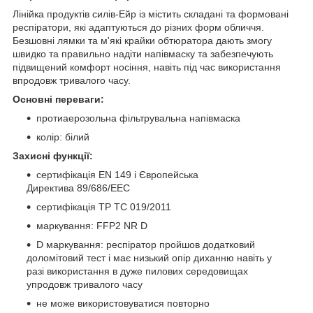
Лінійка продуктів силів-Ейр із містить складані та формовані
респіратори, які адаптуються до різних форм обличчя.
Безшовні лямки та м'які крайки обтюратора дають змогу
швидко та правильно надіти напівмаску та забезпечують
підвищений комфорт носіння, навіть під час використання
впродовж тривалого часу.
Основні переваги:
протиаерозольна фільтрувальна напівмаска
колір: білий
Захисні функції:
сертифікація EN 149 і Європейська
Директива 89/686/EEC
сертифікація ТР ТС 019/2011
маркування: FFP2 NR D
D маркування: респіратор пройшов додатковий
доломітовий тест і має низький опір диханню навіть у
разі використання в дуже пилових середовищах
упродовж тривалого часу
не може використовуватися повторно