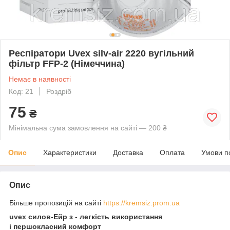
Респіратори Uvex silv-air 2220 вугільний
фільтр FFP-2 (Німеччина)
Немає в наявності
Код: 21
Роздріб
75
₴
Мінімальна сума замовлення на сайті — 200 ₴
Опис
Характеристики
Доставка
Оплата
Умови п
Опис
Більше пропозицій на сайті
https://kremsiz.prom.ua
uvex силов-Ейр з - легкість використання
і першокласний комфорт