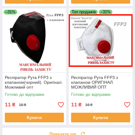
–31%
Топ продажів
–31%
Респіратор Рута FFP3 з
Респіратор Рута FFP3 з
клапаном(чорний). Оригінал.
клапаном ОРИГІНАЛ.
Можливий опт
МОЖЛИВИЙ ОПТ
Готово до відправки
Готово до відправки
11
11
₴
₴
16 ₴
16 ₴
Купити
Купити
Показати ще