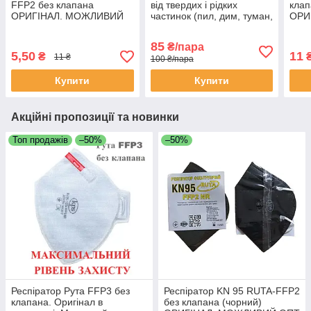
FFP2 без клапана
від твердих і рідких
кла
ОРИГІНАЛ. МОЖЛИВИЙ
частинок (пил, дим, туман,
ОРИ
ОПТ
бризки)
ОПТ
85
₴/пара
5,50
11
₴
11 ₴
100 ₴/пара
Купити
Купити
Акційні пропозиції та новинки
Топ продажів
–50%
–50%
Респіратор Рута FFP3 без
Респіратор KN 95 RUTA-FFP2
клапана. Оригінал в
без клапана (чорний)