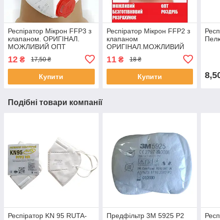
Респіратор Мікрон FFP3 з
Респіратор Мікрон FFP2 з
Респ
клапаном. ОРИГІНАЛ.
клапаном
Пел
МОЖЛИВИЙ ОПТ
ОРИГІНАЛ.МОЖЛИВИЙ
ОПТ
12
11
₴
₴
17,50 ₴
18 ₴
8,5
Купити
Купити
Подібні товари компанії
Респіратор KN 95 RUTA-
Предфільтр 3M 5925 P2
Респ